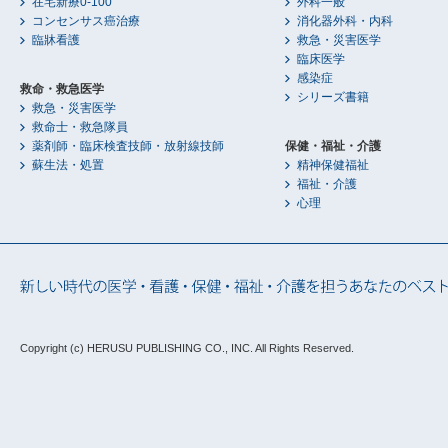
在宅新療0-100
外科一般
コンセンサス癌治療
消化器外科・内科
臨牀看護
救急・災害医学
臨床医学
感染症
救命・救急医学
シリーズ書籍
救急・災害医学
救命士・救急隊員
薬剤師・臨床検査技師・放射線技師
保健・福祉・介護
蘇生法・処置
精神保健福祉
福祉・介護
心理
Copyright (c) HERUSU PUBLISHING CO., INC.
All Rights Reserved.