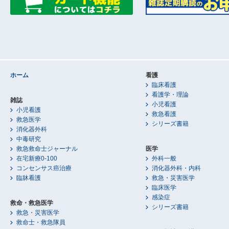
ホーム
看護
臨床看護
看護学・理論
雑誌
小児看護
小児看護
救急看護
救急医学
シリーズ書籍
消化器外科
中毒研究
救急救命士ジャーナル
医学
在宅新療0-100
外科一般
コンセンサス癌治療
消化器外科・内科
臨牀看護
救急・災害医学
臨床医学
感染症
救命・救急医学
シリーズ書籍
救急・災害医学
救命士・救急隊員