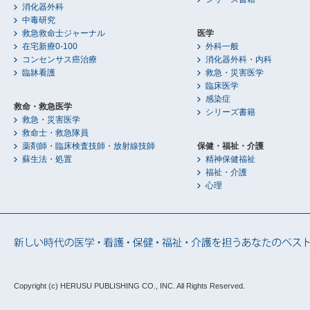
消化器外科
中毒研究
救急救命士ジャーナル
医学
在宅新療0-100
外科一般
コンセンサス癌治療
消化器外科・内科
臨牀看護
救急・災害医学
臨床医学
感染症
救命・救急医学
シリーズ書籍
救急・災害医学
救命士・救急隊員
薬剤師・臨床検査技師・放射線技師
保健・福祉・介護
蘇生法・処置
精神保健福祉
福祉・介護
心理
Copyright (c) HERUSU PUBLISHING CO., INC.
All Rights Reserved.