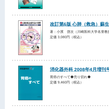
改訂第6版 心肺（救急）蘇
著：小濱 啓次（川崎医科大学名誉教
定価 3,080円（税込）
消化器外科 2008年4月増刊
胃癌のすべて◆売り切れ◆
定価 9,460円（税込）