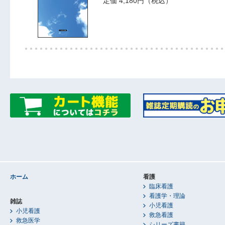
定価 4,180円（税込）
ホーム
看護
臨床看護
看護学・理論
雑誌
小児看護
小児看護
救急看護
救急医学
シリーズ書籍