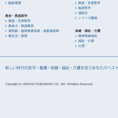
臨牀看護
救急・災害医学
臨床医学
感染症
救命・救急医学
シリーズ書籍
救急・災害医学
救命士・救急隊員
薬剤師・臨床検査技師・放射線技師
保健・福祉・介護
蘇生法・処置
精神保健福祉
福祉・介護
心理
Copyright (c) HERUSU PUBLISHING CO., INC.
All Rights Reserved.