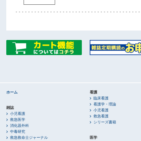
ホーム
看護
臨床看護
看護学・理論
雑誌
小児看護
小児看護
救急看護
救急医学
シリーズ書籍
消化器外科
中毒研究
救急救命士ジャーナル
医学