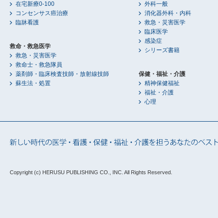
在宅新療0-100
外科一般
コンセンサス癌治療
消化器外科・内科
臨牀看護
救急・災害医学
臨床医学
感染症
救命・救急医学
シリーズ書籍
救急・災害医学
救命士・救急隊員
薬剤師・臨床検査技師・放射線技師
保健・福祉・介護
蘇生法・処置
精神保健福祉
福祉・介護
心理
Copyright (c) HERUSU PUBLISHING CO., INC.
All Rights Reserved.