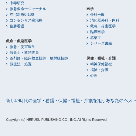
中毒研究
救急救命士ジャーナル
医学
在宅新療0-100
外科一般
コンセンサス癌治療
消化器外科・内科
臨牀看護
救急・災害医学
臨床医学
感染症
救命・救急医学
シリーズ書籍
救急・災害医学
救命士・救急隊員
薬剤師・臨床検査技師・放射線技師
保健・福祉・介護
蘇生法・処置
精神保健福祉
福祉・介護
心理
Copyright (c) HERUSU PUBLISHING CO., INC.
All Rights Reserved.