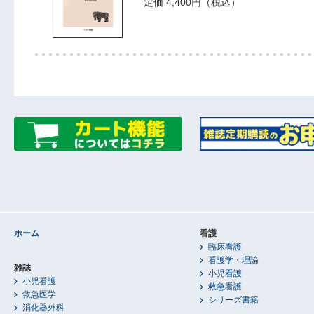
定価 4,400円（税込）
ホーム
看護
臨床看護
看護学・理論
雑誌
小児看護
小児看護
救急看護
救急医学
シリーズ書籍
消化器外科