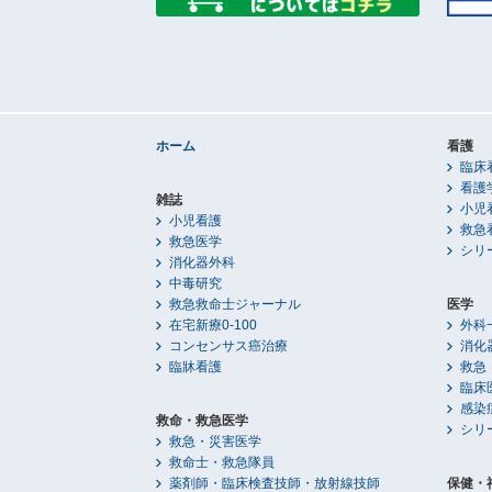
ホーム
看護
臨床
看護
雑誌
小児
小児看護
救急
救急医学
シリ
消化器外科
中毒研究
救急救命士ジャーナル
医学
在宅新療0-100
外科
コンセンサス癌治療
消化
臨牀看護
救急
臨床
感染
救命・救急医学
シリ
救急・災害医学
救命士・救急隊員
薬剤師・臨床検査技師・放射線技師
保健・