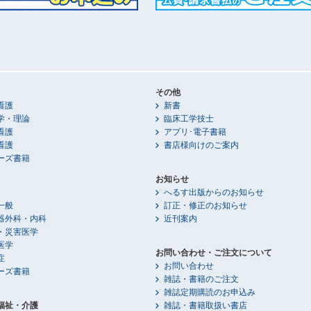
その他
看護
新書
学・理論
臨床工学技士
看護
アプリ･電子書籍
看護
書店様向けのご案内
ーズ書籍
お知らせ
へるす出版からのお知らせ
一般
訂正・修正のお知らせ
器外科・内科
近刊案内
・災害医学
医学
お問い合わせ・ご注文について
症
お問い合わせ
ーズ書籍
雑誌・書籍のご注文
雑誌定期購読のお申込み
福祉・介護
雑誌・書籍取扱い書店