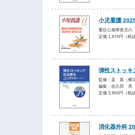
小児看護 202
重症心身障害児の
定価 1,870円（税
弾性ストッキ
監修：孟 真（横
編集：佐久田 斉
定価 3,850円（税
消化器外科 20