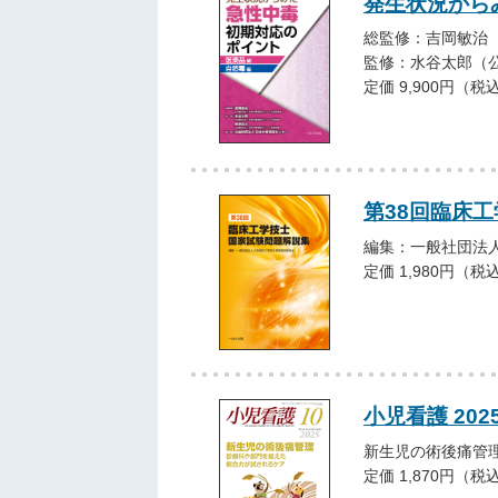
発生状況から
総監修：吉岡敏治
監修：水谷太郎（
定価 9,900円（税
第38回臨床
編集：一般社団法
定価 1,980円（税
小児看護 202
新生児の術後痛管
定価 1,870円（税