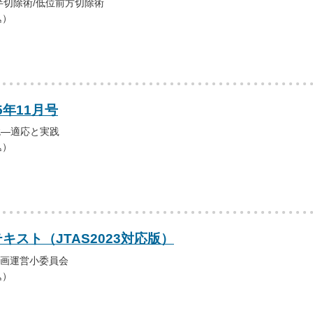
半切除術/低位前方切除術
込）
5年11月号
鏡―適応と実践
込）
テキスト（JTAS2023対応版）
3企画運営小委員会
込）