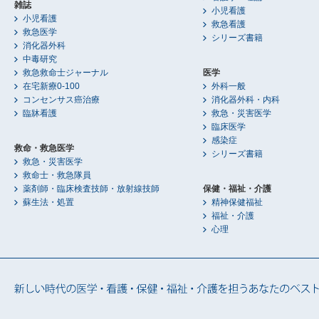
雑誌
小児看護
小児看護
救急看護
救急医学
シリーズ書籍
消化器外科
中毒研究
救急救命士ジャーナル
医学
在宅新療0-100
外科一般
コンセンサス癌治療
消化器外科・内科
臨牀看護
救急・災害医学
臨床医学
感染症
救命・救急医学
シリーズ書籍
救急・災害医学
救命士・救急隊員
薬剤師・臨床検査技師・放射線技師
保健・福祉・介護
蘇生法・処置
精神保健福祉
福祉・介護
心理