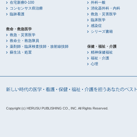
在宅新療0-100
外科一般
コンセンサス癌治療
消化器外科・内科
臨牀看護
救急・災害医学
臨床医学
感染症
救命・救急医学
シリーズ書籍
救急・災害医学
救命士・救急隊員
薬剤師・臨床検査技師・放射線技師
保健・福祉・介護
蘇生法・処置
精神保健福祉
福祉・介護
心理
Copyright (c) HERUSU PUBLISHING CO., INC.
All Rights Reserved.