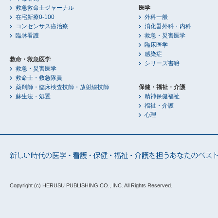
救急救命士ジャーナル
医学
在宅新療0-100
外科一般
コンセンサス癌治療
消化器外科・内科
臨牀看護
救急・災害医学
臨床医学
感染症
救命・救急医学
シリーズ書籍
救急・災害医学
救命士・救急隊員
薬剤師・臨床検査技師・放射線技師
保健・福祉・介護
蘇生法・処置
精神保健福祉
福祉・介護
心理
Copyright (c) HERUSU PUBLISHING CO., INC.
All Rights Reserved.