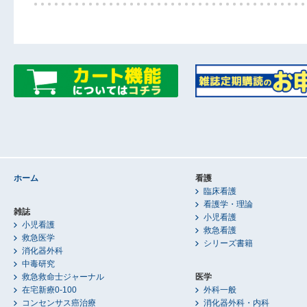
ホーム
看護
臨床看護
看護学・理論
雑誌
小児看護
小児看護
救急看護
救急医学
シリーズ書籍
消化器外科
中毒研究
救急救命士ジャーナル
医学
在宅新療0-100
外科一般
コンセンサス癌治療
消化器外科・内科