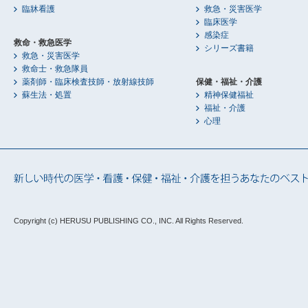
臨牀看護
救急・災害医学
臨床医学
感染症
救命・救急医学
シリーズ書籍
救急・災害医学
救命士・救急隊員
薬剤師・臨床検査技師・放射線技師
保健・福祉・介護
蘇生法・処置
精神保健福祉
福祉・介護
心理
Copyright (c) HERUSU PUBLISHING CO., INC.
All Rights Reserved.