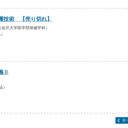
護技術 【売り切れ】
（金沢大学医学部保健学科）
込）
義Ⅱ
税込）
前