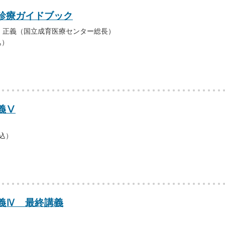
診療ガイドブック
 正義（国立成育医療センター総長）
込）
義Ⅴ
税込）
義Ⅳ 最終講義