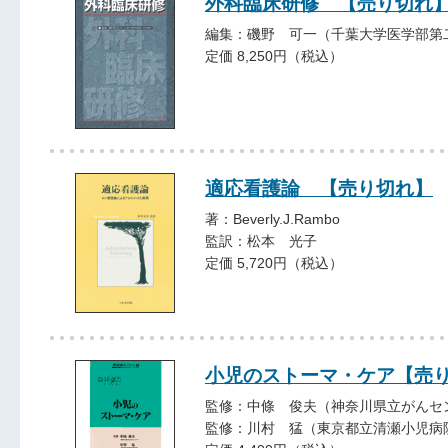
外科臨床研修 【売り切れ
編集：磯野 可一（千葉大学医学部第
定価 8,250円（税込）
適応看護論 【売り切れ】
著：Beverly.J.Rambo
監訳：松本 光子
定価 5,720円（税込）
小児のストーマ・ケア【売
監修：中條 俊夫（神奈川県立がんセ
監修：川村 猛（東京都立清瀬小児病