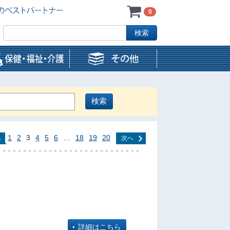
0
1
2
3
4
5
6
…
18
19
20
へ
次へ
詳細はこちら