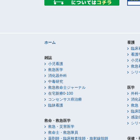
ホーム
看護
臨床
看護
雑誌
小児
小児看護
救急
救急医学
シリ
消化器外科
中毒研究
救急救命士ジャーナル
医学
在宅新療0-100
外科
コンセンサス癌治療
消化
臨牀看護
救急
臨床
感染
救命・救急医学
シリ
救急・災害医学
救命士・救急隊員
薬剤師・臨床検査技師・放射線技師
保健・