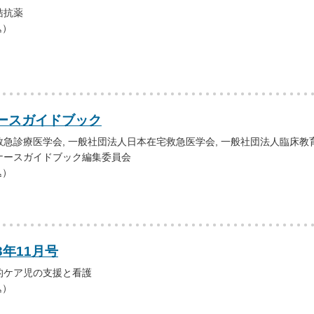
拮抗薬
込）
ースガイドブック
急診療医学会, 一般社団法人日本在宅救急医学会, 一般社団法人臨床教
ナースガイドブック編集委員会
込）
3年11月号
的ケア児の支援と看護
込）