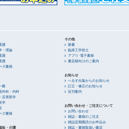
その他
看護
新書
学・理論
臨床工学技士
看護
アプリ･電子書籍
看護
書店様向けのご案内
ーズ書籍
お知らせ
へるす出版からのお知らせ
一般
訂正・修正のお知らせ
器外科・内科
近刊案内
・災害医学
医学
お問い合わせ・ご注文について
症
お問い合わせ
ーズ書籍
雑誌・書籍のご注文
雑誌定期購読のお申込み
福祉・介護
雑誌・書籍取扱い書店