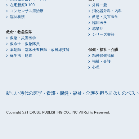
在宅新療0-100
外科一般
コンセンサス癌治療
消化器外科・内科
臨牀看護
救急・災害医学
臨床医学
感染症
救命・救急医学
シリーズ書籍
救急・災害医学
救命士・救急隊員
薬剤師・臨床検査技師・放射線技師
保健・福祉・介護
蘇生法・処置
精神保健福祉
福祉・介護
心理
Copyright (c) HERUSU PUBLISHING CO., INC.
All Rights Reserved.