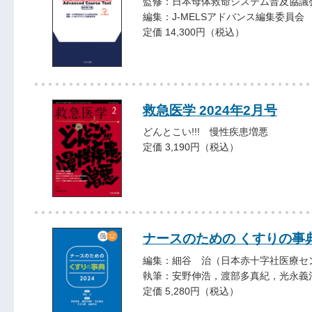
監修：日本母体救命システム普及協議会 J
編集：J-MELSアドバンス編集委員会
定価 14,300円（税込）
救急医学 2024年2月号
どんとこい!!! 慢性疾患増悪
定価 3,190円（税込）
ナースのための くすりの事典
編集：細谷 治（日本赤十字社医療セ
執筆：安野伸浩，渡部多真紀，光永義
定価 5,280円（税込）