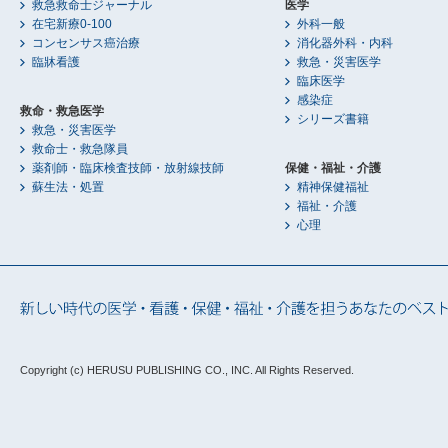
救急救命士ジャーナル
医学
在宅新療0-100
外科一般
コンセンサス癌治療
消化器外科・内科
臨牀看護
救急・災害医学
臨床医学
感染症
救命・救急医学
シリーズ書籍
救急・災害医学
救命士・救急隊員
薬剤師・臨床検査技師・放射線技師
保健・福祉・介護
蘇生法・処置
精神保健福祉
福祉・介護
心理
Copyright (c) HERUSU PUBLISHING CO., INC.
All Rights Reserved.