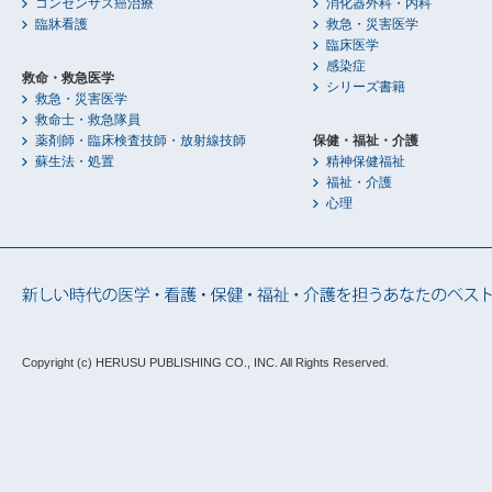
コンセンサス癌治療
消化器外科・内科
臨牀看護
救急・災害医学
臨床医学
感染症
救命・救急医学
シリーズ書籍
救急・災害医学
救命士・救急隊員
薬剤師・臨床検査技師・放射線技師
保健・福祉・介護
蘇生法・処置
精神保健福祉
福祉・介護
心理
Copyright (c) HERUSU PUBLISHING CO., INC.
All Rights Reserved.