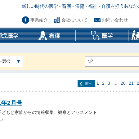
事業紹介
会社について
お問い合わせ
ー選択
1
2
3
…
20
21
前へ
1年2月号
子どもと家族からの情報収集、観察とアセスメント
込）