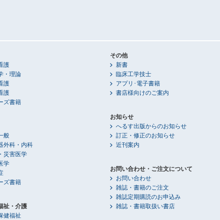
その他
看護
新書
学・理論
臨床工学技士
看護
アプリ･電子書籍
看護
書店様向けのご案内
ーズ書籍
お知らせ
へるす出版からのお知らせ
一般
訂正・修正のお知らせ
器外科・内科
近刊案内
・災害医学
医学
お問い合わせ・ご注文について
症
お問い合わせ
ーズ書籍
雑誌・書籍のご注文
雑誌定期購読のお申込み
福祉・介護
雑誌・書籍取扱い書店
保健福祉