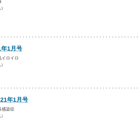
線
込）
1年1月号
気イロイロ
込）
021年1月号
科感染症
込）