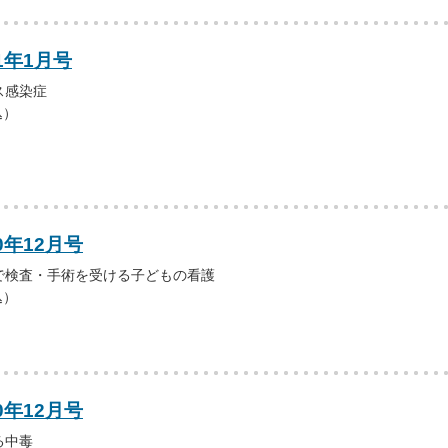
1年1月号
ス感染症
込）
0年12月号
で検査・手術を受ける子どもの看護
込）
0年12月号
る中毒