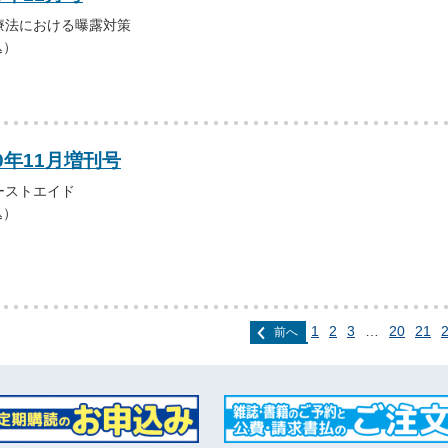
療法における曝露対策
込）
0年11月増刊号
ーストエイド
込）
1
2
3
…
20
21
前へ