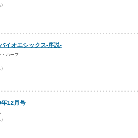
込）
バイオエシックス‐序説‐
ン・ハーフ
込）
0年12月号
き
込）