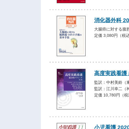
消化器外科 20
大腸癌に対する腹
定価 3,080円（税
高度実践看護
監訳：中村美鈴（東
監訳：江川幸二（神
定価 10,780円（
小児看護 202