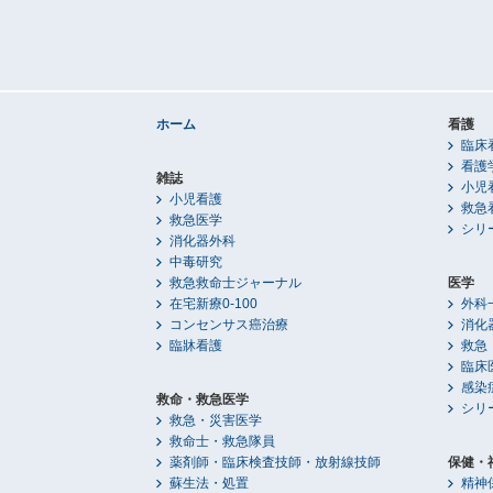
ホーム
看護
臨床
看護
雑誌
小児
小児看護
救急
救急医学
シリ
消化器外科
中毒研究
救急救命士ジャーナル
医学
在宅新療0-100
外科
コンセンサス癌治療
消化
臨牀看護
救急
臨床
感染
救命・救急医学
シリ
救急・災害医学
救命士・救急隊員
薬剤師・臨床検査技師・放射線技師
保健・
蘇生法・処置
精神