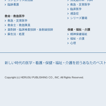
臨牀看護
救急・災害医学
臨床医学
感染症
救命・救急医学
シリーズ書籍
救急・災害医学
救命士・救急隊員
薬剤師・臨床検査技師・放射線技師
保健・福祉・介護
蘇生法・処置
精神保健福祉
福祉・介護
心理
Copyright (c) HERUSU PUBLISHING CO., INC.
All Rights Reserved.