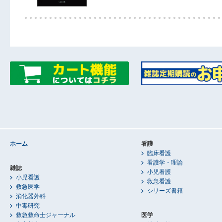
ホーム
看護
臨床看護
看護学・理論
雑誌
小児看護
小児看護
救急看護
救急医学
シリーズ書籍
消化器外科
中毒研究
救急救命士ジャーナル
医学