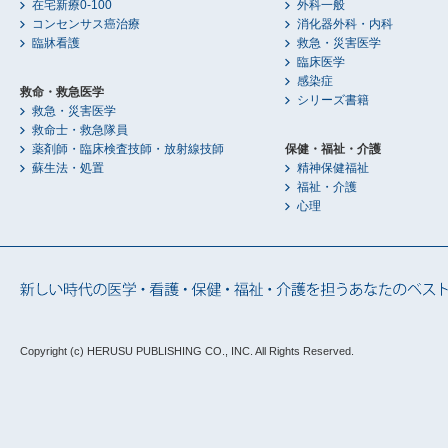
在宅新療0-100
外科一般
コンセンサス癌治療
消化器外科・内科
臨牀看護
救急・災害医学
臨床医学
感染症
救命・救急医学
シリーズ書籍
救急・災害医学
救命士・救急隊員
薬剤師・臨床検査技師・放射線技師
保健・福祉・介護
蘇生法・処置
精神保健福祉
福祉・介護
心理
Copyright (c) HERUSU PUBLISHING CO., INC.
All Rights Reserved.