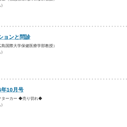
込）
ションと問診
広島国際大学保健医療学部教授）
込）
4年10月号
クターカー ◆売り切れ◆
込）