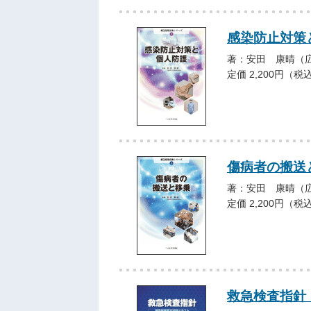
感染防止対策
著：安田 康晴（
定価 2,200円（税
傷病者の搬送
著：安田 康晴（
定価 2,200円（税
救急検査指針