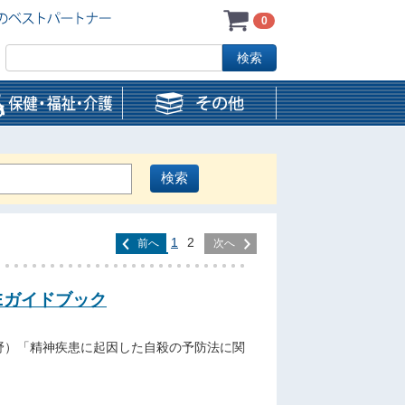
0
1
2
前へ
次へ
Eガイドブック
野）「精神疾患に起因した自殺の予防法に関