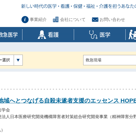
事業紹介
会社について
お問い合わせ
ー選択
地域へとつなげる自殺未遂者支援のエッセンス HOP
防学会
発法人日本医療研究開発機構障害者対策総合研究開発事業（精神障害分
込）