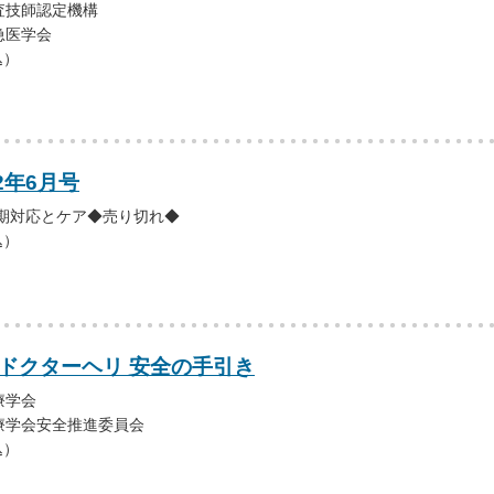
査技師認定機構
急医学会
込）
2年6月号
初期対応とケア◆売り切れ◆
込）
 ドクターヘリ 安全の手引き
療学会
療学会安全推進委員会
込）