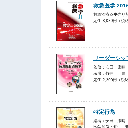
救急医学 201
救急治療薬◆売り
定価 3,080円（税
リーダーシッ
監修：安田 康晴
著者：竹井 豊（
定価 2,200円（税
特定行為
編著：安田 康晴
医学監修：畑中 