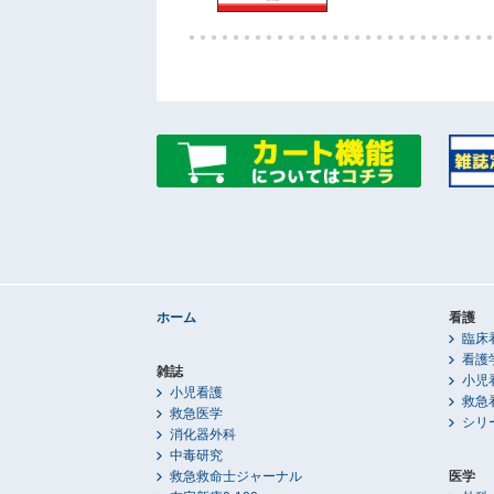
ホーム
看護
臨床
看護
雑誌
小児
小児看護
救急
救急医学
シリ
消化器外科
中毒研究
救急救命士ジャーナル
医学