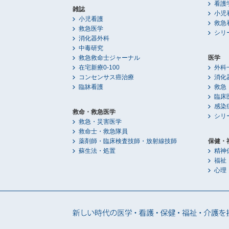
看護
雑誌
小児
小児看護
救急
救急医学
シリ
消化器外科
中毒研究
救急救命士ジャーナル
医学
在宅新療0-100
外科
コンセンサス癌治療
消化
臨牀看護
救急
臨床
感染
救命・救急医学
シリ
救急・災害医学
救命士・救急隊員
薬剤師・臨床検査技師・放射線技師
保健・
蘇生法・処置
精神
福祉
心理