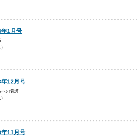
4年1月号
考
込）
3年12月号
もへの看護
込）
3年11月号