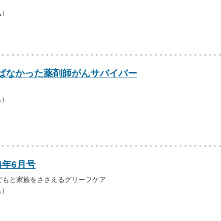
込）
ばなかった薬剤師がんサバイバー
込）
4年6月号
どもと家族をささえるグリーフケア
込）