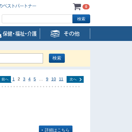
0
1
2
3
4
5
…
9
10
11
前へ
次へ
詳細はこちら