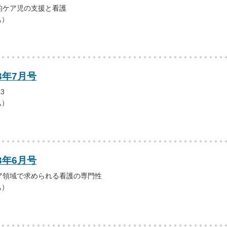
的ケア児の支援と看護
込）
3年7月号
3
込）
3年6月号
ア領域で求められる看護の専門性
込）