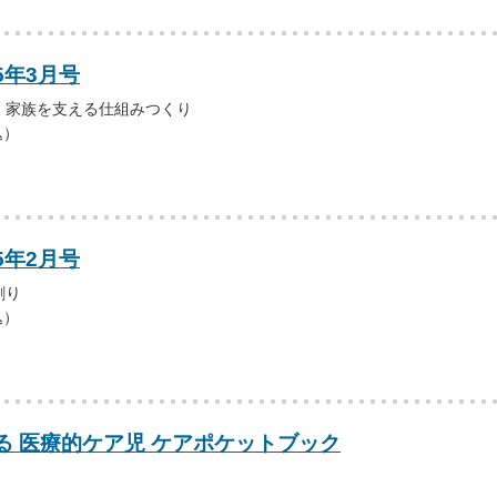
5年3月号
・家族を支える仕組みつくり
込）
5年2月号
創り
込）
る 医療的ケア児 ケアポケットブック