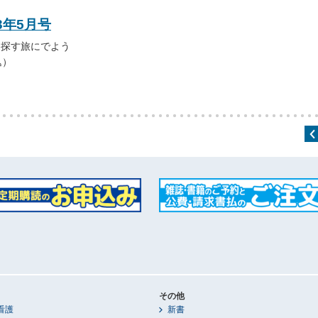
3年5月号
を探す旅にでよう
込）
その他
看護
新書