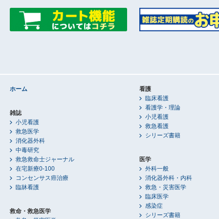
ホーム
看護
臨床看護
看護学・理論
雑誌
小児看護
小児看護
救急看護
救急医学
シリーズ書籍
消化器外科
中毒研究
救急救命士ジャーナル
医学
在宅新療0-100
外科一般
コンセンサス癌治療
消化器外科・内科
臨牀看護
救急・災害医学
臨床医学
感染症
救命・救急医学
シリーズ書籍