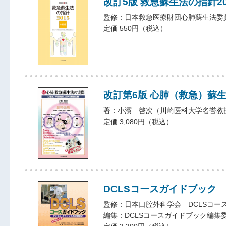
改訂5版 救急蘇生法の指針2
監修：日本救急医療財団心肺蘇生法委
定価 550円（税込）
改訂第6版 心肺（救急）蘇
著：小濱 啓次（川崎医科大学名誉教
定価 3,080円（税込）
DCLSコースガイドブック
監修：日本口腔外科学会 DCLSコー
編集：DCLSコースガイドブック編集