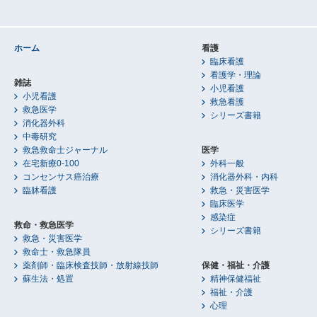
ホーム
看護
臨床看護
看護学・理論
雑誌
小児看護
小児看護
救急看護
救急医学
シリーズ書籍
消化器外科
中毒研究
救急救命士ジャーナル
医学
在宅新療0-100
外科一般
コンセンサス癌治療
消化器外科・内科
臨牀看護
救急・災害医学
臨床医学
感染症
救命・救急医学
シリーズ書籍
救急・災害医学
救命士・救急隊員
薬剤師・臨床検査技師・放射線技師
保健・福祉・介護
蘇生法・処置
精神保健福祉
福祉・介護
心理