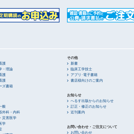
その他
看護
新書
学・理論
臨床工学技士
看護
アプリ･電子書籍
看護
書店様向けのご案内
ーズ書籍
お知らせ
へるす出版からのお知らせ
一般
訂正・修正のお知らせ
器外科・内科
近刊案内
・災害医学
医学
お問い合わせ・ご注文について
症
お問い合わせ