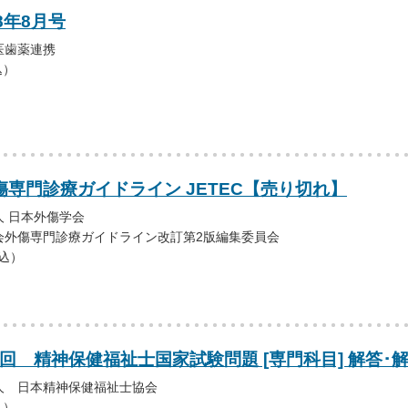
8年8月号
医歯薬連携
込）
傷専門診療ガイドライン JETEC【売り切れ】
 日本外傷学会
会外傷専門診療ガイドライン改訂第2版編集委員会
税込）
0回 精神保健福祉士国家試験問題 [専門科目] 解答･
人 日本精神保健福祉士協会
込）