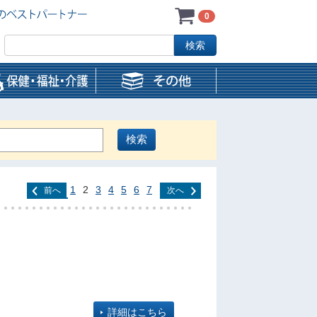
0
1
2
3
4
5
6
7
前へ
次へ
詳細はこちら