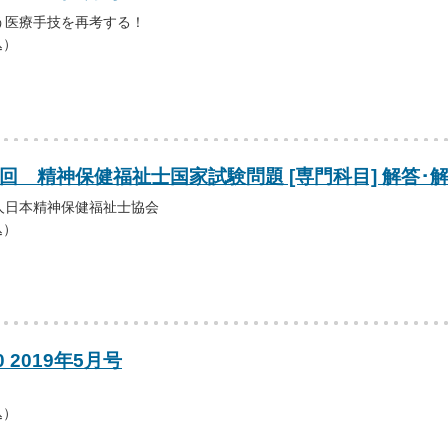
う医療手技を再考する！
込）
1回 精神保健福祉士国家試験問題 [専門科目] 解答･
人日本精神保健福祉士協会
込）
0 2019年5月号
込）