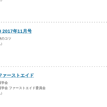
 2017年11月号
療のコツ
込）
ファーストエイド
護学会
護学会 ファーストエイド委員会
込）