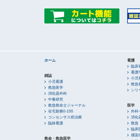
ホーム
看護
臨床
看護
雑誌
小児
小児看護
救急
救急医学
シリ
消化器外科
中毒研究
救急救命士ジャーナル
医学
在宅新療0-100
外科
コンセンサス癌治療
消化
臨牀看護
救急
臨床
感染
救命・救急医学