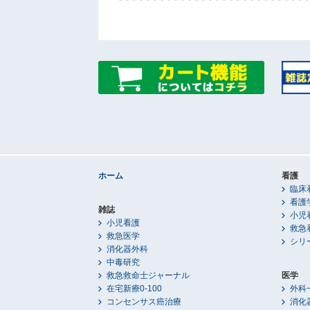
ホーム
看護
臨床
看護
雑誌
小児
小児看護
救急
救急医学
シリ
消化器外科
中毒研究
救急救命士ジャーナル
医学
在宅新療0-100
外科
コンセンサス癌治療
消化