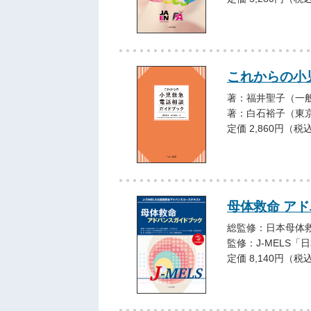
これからの小
著：福井聖子（一
著：白石裕子（東
定価 2,860円（税
母体救命 アド
総監修：日本母体救
監修：J-MELS
定価 8,140円（税