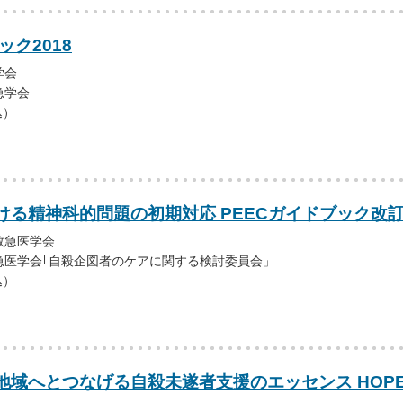
ック2018
学会
急学会
込）
ける精神科的問題の初期対応 PEECガイドブック改訂
救急医学会
急医学会｢自殺企図者のケアに関する検討委員会」
込）
地域へとつなげる自殺未遂者支援のエッセンス HOP