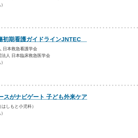
込）
外傷初期看護ガイドラインJNTEC
 日本救急看護学会
団法人 日本臨床救急医学会
込）
ースがナビゲート 子ども外来ケア
（はしもと小児科）
込）