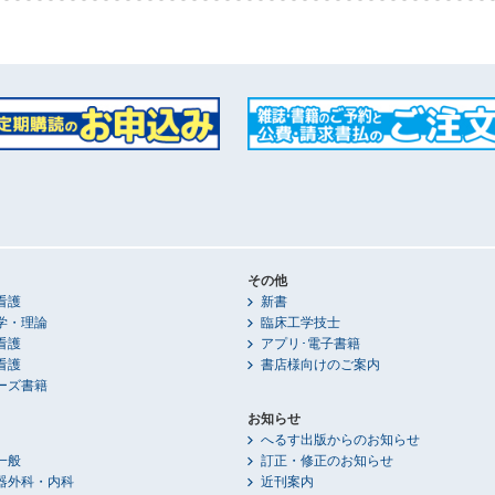
その他
看護
新書
学・理論
臨床工学技士
看護
アプリ･電子書籍
看護
書店様向けのご案内
ーズ書籍
お知らせ
へるす出版からのお知らせ
一般
訂正・修正のお知らせ
器外科・内科
近刊案内