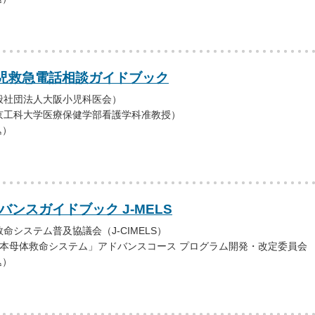
児救急電話相談ガイドブック
般社団法人大阪小児科医会）
京工科大学医療保健学部看護学科准教授）
込）
バンスガイドブック J-MELS
命システム普及協議会（J-CIMELS）
「日本母体救命システム」アドバンスコース プログラム開発・改定委員会
込）