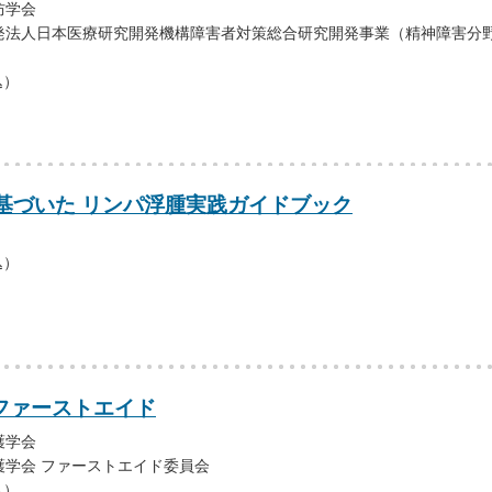
防学会
発法人日本医療研究開発機構障害者対策総合研究開発事業（精神障害分
込）
基づいた リンパ浮腫実践ガイドブック
込）
ファーストエイド
護学会
護学会 ファーストエイド委員会
込）