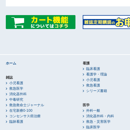
ホーム
看護
臨床看護
看護学・理論
雑誌
小児看護
小児看護
救急看護
救急医学
シリーズ書籍
消化器外科
中毒研究
救急救命士ジャーナル
医学
在宅新療0-100
外科一般
コンセンサス癌治療
消化器外科・内科
臨牀看護
救急・災害医学
臨床医学