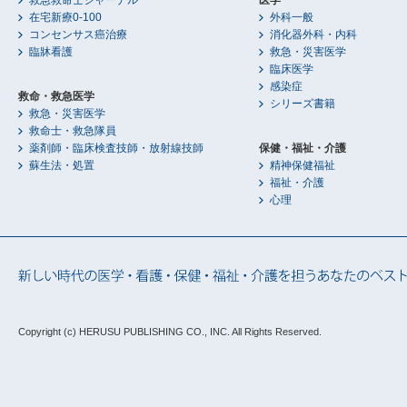
救急救命士ジャーナル
医学
在宅新療0-100
外科一般
コンセンサス癌治療
消化器外科・内科
臨牀看護
救急・災害医学
臨床医学
感染症
救命・救急医学
シリーズ書籍
救急・災害医学
救命士・救急隊員
薬剤師・臨床検査技師・放射線技師
保健・福祉・介護
蘇生法・処置
精神保健福祉
福祉・介護
心理
Copyright (c) HERUSU PUBLISHING CO., INC.
All Rights Reserved.