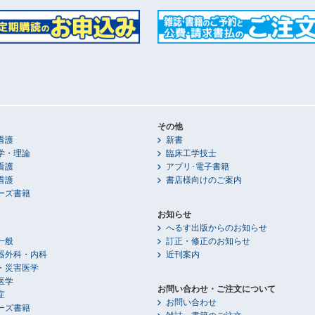
その他
看護
新書
学・理論
臨床工学技士
看護
アプリ･電子書籍
看護
書店様向けのご案内
ーズ書籍
お知らせ
へるす出版からのお知らせ
一般
訂正・修正のお知らせ
器外科・内科
近刊案内
・災害医学
医学
お問い合わせ・ご注文について
症
お問い合わせ
ーズ書籍