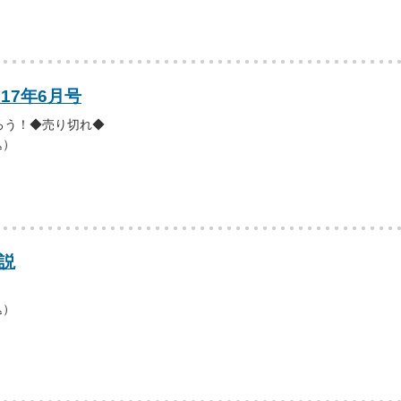
017年6月号
ろう！◆売り切れ◆
込）
説
込）