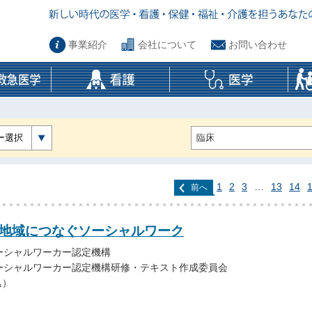
事業紹介
会社について
お問い合わせ
ー選択
1
2
3
…
13
14
前へ
 地域につなぐソーシャルワーク
ーシャルワーカー認定機構
ーシャルワーカー認定機構研修・テキスト作成委員会
込）