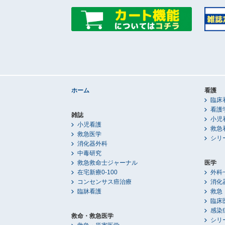
ホーム
看護
臨床
看護
雑誌
小児
小児看護
救急
救急医学
シリ
消化器外科
中毒研究
救急救命士ジャーナル
医学
在宅新療0-100
外科
コンセンサス癌治療
消化
臨牀看護
救急
臨床
感染
救命・救急医学
シリ