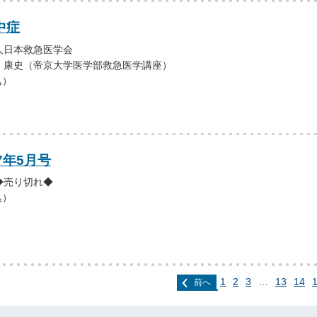
中症
人日本救急医学会
 康史（帝京大学医学部救急医学講座）
込）
7年5月号
◆売り切れ◆
込）
1
2
3
…
13
14
前へ