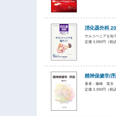
消化器外科 2
サルコペニアを知
定価 3,080円（税
精神保健学/序
著者：篠崎 英夫
定価 3,300円（税