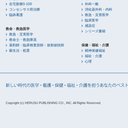
在宅新療0-100
外科一般
コンセンサス癌治療
消化器外科・内科
臨牀看護
救急・災害医学
臨床医学
感染症
救命・救急医学
シリーズ書籍
救急・災害医学
救命士・救急隊員
薬剤師・臨床検査技師・放射線技師
保健・福祉・介護
蘇生法・処置
精神保健福祉
福祉・介護
心理
Copyright (c) HERUSU PUBLISHING CO., INC.
All Rights Reserved.