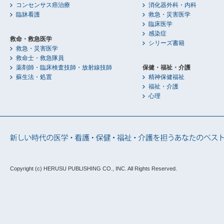
コンセンサス癌治療
消化器外科・内科
臨牀看護
救急・災害医学
臨床医学
感染症
救命・救急医学
シリーズ書籍
救急・災害医学
救命士・救急隊員
薬剤師・臨床検査技師・放射線技師
保健・福祉・介護
蘇生法・処置
精神保健福祉
福祉・介護
心理
Copyright (c) HERUSU PUBLISHING CO., INC.
All Rights Reserved.