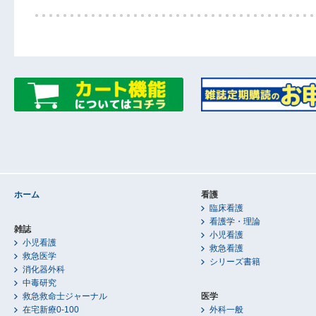
ホーム
看護
臨床看護
看護学・理論
雑誌
小児看護
小児看護
救急看護
救急医学
シリーズ書籍
消化器外科
中毒研究
救急救命士ジャーナル
医学
在宅新療0-100
外科一般