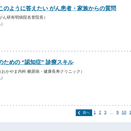
このように答えたい がん患者・家族からの質問
（がん研有明病院名誉院長）
込）
ための “認知症” 診療スキル
（おかやま内科 糖尿病・健康長寿クリニック）
込）
1
2
3
…
9
10
前へ