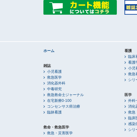
ホーム
看護
臨床
看護
雑誌
小児
小児看護
救急
救急医学
シリ
消化器外科
中毒研究
救急救命士ジャーナル
医学
在宅新療0-100
外科
コンセンサス癌治療
消化
臨牀看護
救急
臨床
感染
救命・救急医学
シリ
救急・災害医学