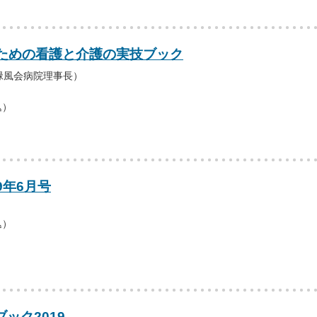
ための看護と介護の実技ブック
緑風会病院理事長）
込）
9年6月号
込）
ブック2019