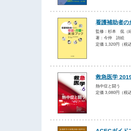
看護補助者の
監修：杉本 侃（
著：今仲 詩絵
定価 1,320円（税
救急医学 201
熱中症と闘う
定価 3,080円（税
ACECガイド