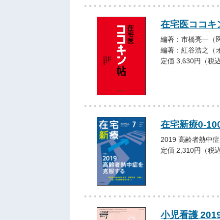
在宅医ココキ
編著：市橋亮一（
編著：紅谷浩之（
定価 3,630円（税
在宅新療0-10
2019 高齢者熱中
定価 2,310円（税
小児看護 20