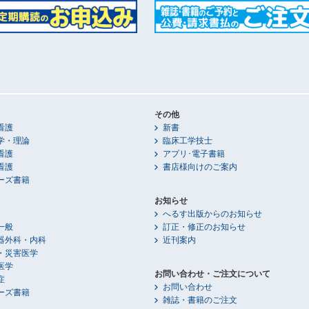
その他
看護
新書
学・理論
臨床工学技士
看護
アプリ･電子書籍
看護
書店様向けのご案内
ーズ書籍
お知らせ
へるす出版からのお知らせ
一般
訂正・修正のお知らせ
器外科・内科
近刊案内
・災害医学
医学
お問い合わせ・ご注文について
症
お問い合わせ
ーズ書籍
雑誌・書籍のご注文