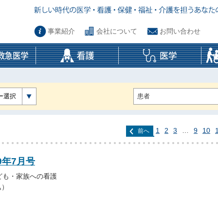
事業紹介
会社について
お問い合わせ
ー選択
1
2
3
…
9
10
前へ
9年7月号
ども・家族への看護
込）