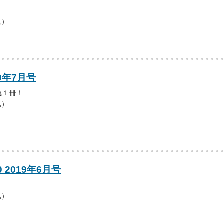
込）
9年7月号
れ１冊！
込）
0 2019年6月号
込）