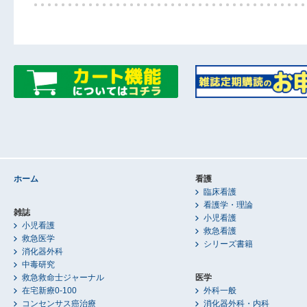
ホーム
看護
臨床看護
看護学・理論
雑誌
小児看護
小児看護
救急看護
救急医学
シリーズ書籍
消化器外科
中毒研究
救急救命士ジャーナル
医学
在宅新療0-100
外科一般
コンセンサス癌治療
消化器外科・内科