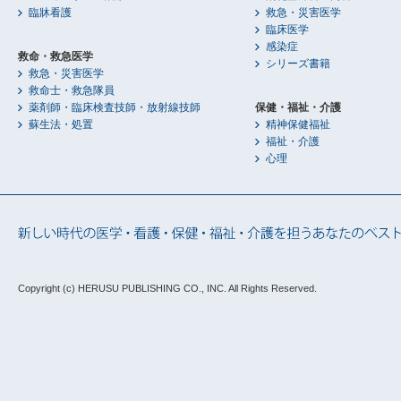
臨牀看護
救急・災害医学
臨床医学
感染症
救命・救急医学
シリーズ書籍
救急・災害医学
救命士・救急隊員
薬剤師・臨床検査技師・放射線技師
保健・福祉・介護
蘇生法・処置
精神保健福祉
福祉・介護
心理
Copyright (c) HERUSU PUBLISHING CO., INC.
All Rights Reserved.