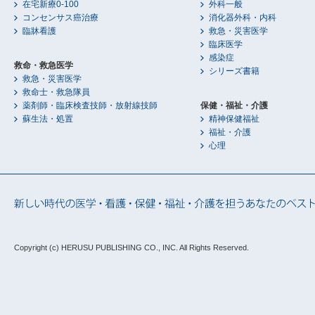
在宅新療0-100
外科一般
コンセンサス癌治療
消化器外科・内科
臨牀看護
救急・災害医学
臨床医学
感染症
救命・救急医学
シリーズ書籍
救急・災害医学
救命士・救急隊員
薬剤師・臨床検査技師・放射線技師
保健・福祉・介護
蘇生法・処置
精神保健福祉
福祉・介護
心理
Copyright (c) HERUSU PUBLISHING CO., INC.
All Rights Reserved.