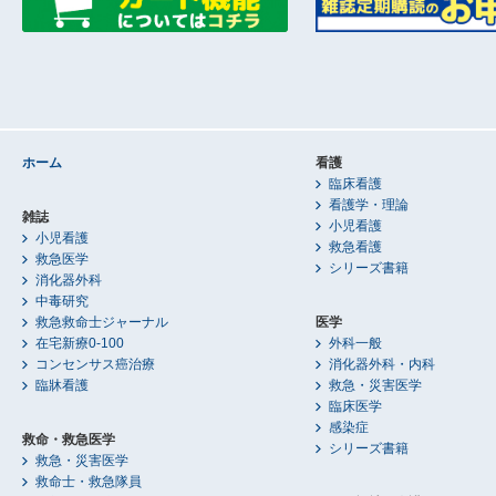
ホーム
看護
臨床看護
看護学・理論
雑誌
小児看護
小児看護
救急看護
救急医学
シリーズ書籍
消化器外科
中毒研究
救急救命士ジャーナル
医学
在宅新療0-100
外科一般
コンセンサス癌治療
消化器外科・内科
臨牀看護
救急・災害医学
臨床医学
感染症
救命・救急医学
シリーズ書籍
救急・災害医学
救命士・救急隊員