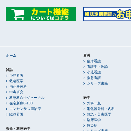
ホーム
看護
臨床看護
看護学・理論
雑誌
小児看護
小児看護
救急看護
救急医学
シリーズ書籍
消化器外科
中毒研究
救急救命士ジャーナル
医学
在宅新療0-100
外科一般
コンセンサス癌治療
消化器外科・内科
臨牀看護
救急・災害医学
臨床医学
感染症
救命・救急医学