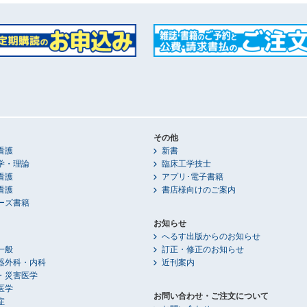
その他
看護
新書
学・理論
臨床工学技士
看護
アプリ･電子書籍
看護
書店様向けのご案内
ーズ書籍
お知らせ
へるす出版からのお知らせ
一般
訂正・修正のお知らせ
器外科・内科
近刊案内
・災害医学
医学
お問い合わせ・ご注文について
症