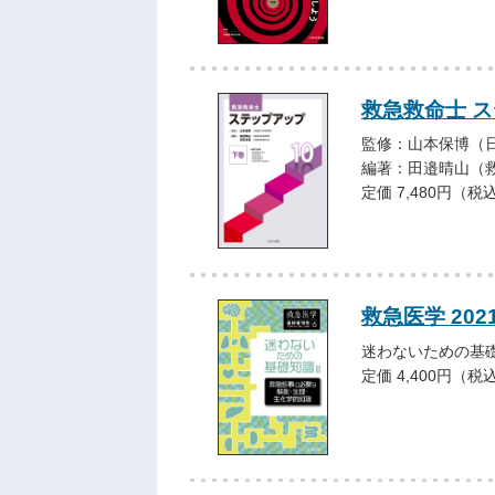
救急救命士 
監修：山本保博（
編著：田邉晴山（
定価 7,480円（税
救急医学 20
迷わないための基
定価 4,400円（税