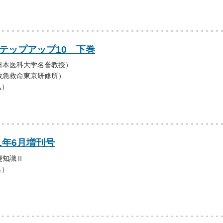
ステップアップ10 下巻
日本医科大学名誉教授）
救急救命東京研修所）
込）
21年6月増刊号
礎知識Ⅱ
込）