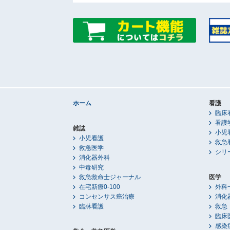
ホーム
看護
臨床
看護
雑誌
小児
小児看護
救急
救急医学
シリ
消化器外科
中毒研究
救急救命士ジャーナル
医学
在宅新療0-100
外科
コンセンサス癌治療
消化
臨牀看護
救急
臨床
感染