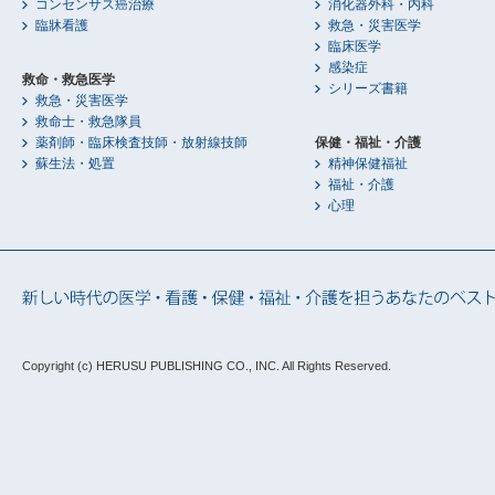
コンセンサス癌治療
消化器外科・内科
臨牀看護
救急・災害医学
臨床医学
感染症
救命・救急医学
シリーズ書籍
救急・災害医学
救命士・救急隊員
薬剤師・臨床検査技師・放射線技師
保健・福祉・介護
蘇生法・処置
精神保健福祉
福祉・介護
心理
Copyright (c) HERUSU PUBLISHING CO., INC.
All Rights Reserved.