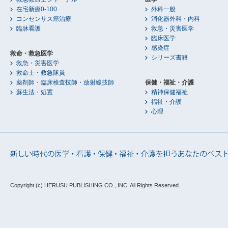
在宅新療0-100
外科一般
コンセンサス癌治療
消化器外科・内科
臨牀看護
救急・災害医学
臨床医学
感染症
救命・救急医学
シリーズ書籍
救急・災害医学
救命士・救急隊員
薬剤師・臨床検査技師・放射線技師
保健・福祉・介護
蘇生法・処置
精神保健福祉
福祉・介護
心理
Copyright (c) HERUSU PUBLISHING CO., INC.
All Rights Reserved.