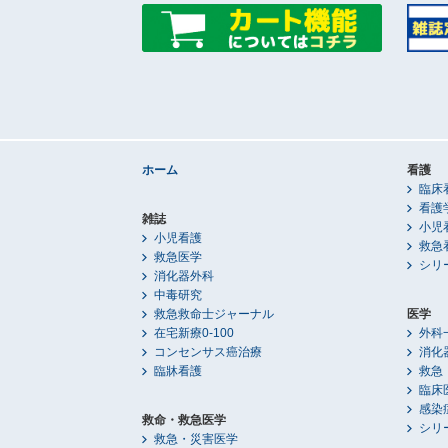
ホーム
看護
臨床
看護
雑誌
小児
小児看護
救急
救急医学
シリ
消化器外科
中毒研究
救急救命士ジャーナル
医学
在宅新療0-100
外科
コンセンサス癌治療
消化
臨牀看護
救急
臨床
感染
救命・救急医学
シリ
救急・災害医学