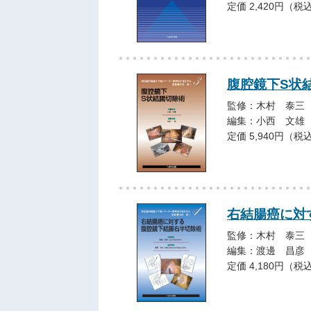
定価 2,420円（税
腹腔鏡下S状
監修：木村 泰三
編集：小西 文雄
定価 5,940円（税
右結腸癌に対
監修：木村 泰三
編集：渡邊 昌彦
定価 4,180円（税