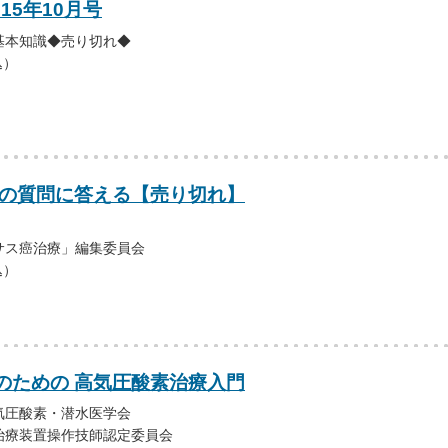
15年10月号
基本知識◆売り切れ◆
込）
ての質問に答える【売り切れ】
サス癌治療」編集委員会
込）
のための 高気圧酸素治療入門
気圧酸素・潜水医学会
治療装置操作技師認定委員会