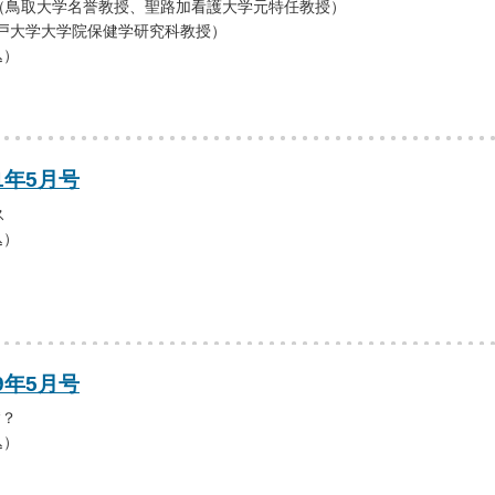
（鳥取大学名誉教授、聖路加看護大学元特任教授）
神戸大学大学院保健学研究科教授）
込）
1年5月号
ス
込）
9年5月号
“？
込）