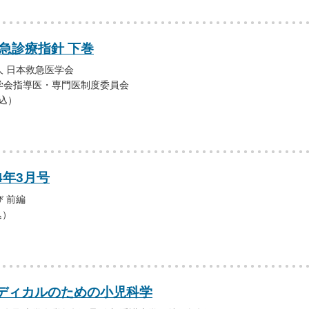
急診療指針 下巻
 日本救急医学会
学会指導医・専門医制度委員会
税込）
4年3月号
 前編
込）
ディカルのための小児科学