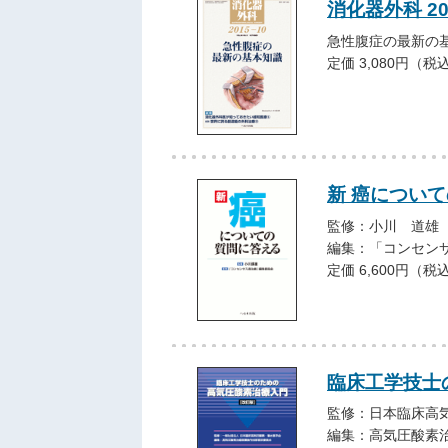
消化器外科 20
急性腹症の最新の
定価 3,080円（税
新 癌につい
監修：小川 道雄
編集：「コンセン
定価 6,600円（税
臨床工学技士
監修：日本臨床高
編集：高気圧酸素