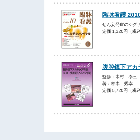
臨牀看護 201
せん妄発症のシグ
定価 1,320円（税
腹腔鏡下アカ
監修：木村 泰三
著：柏木 秀幸
定価 5,720円（税