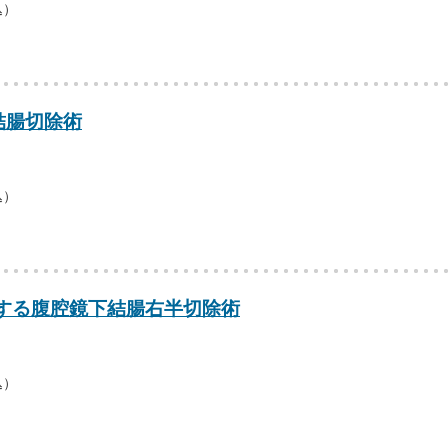
込）
結腸切除術
込）
する腹腔鏡下結腸右半切除術
込）