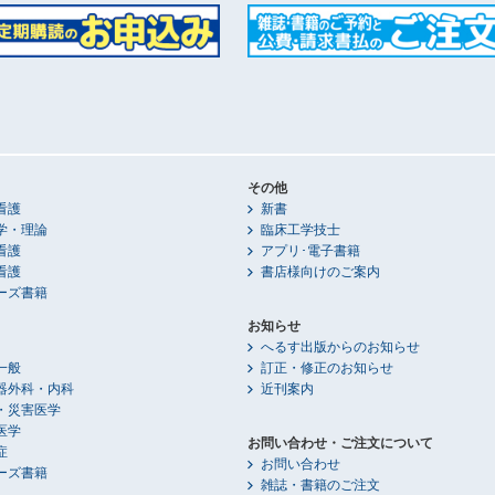
その他
看護
新書
学・理論
臨床工学技士
看護
アプリ･電子書籍
看護
書店様向けのご案内
ーズ書籍
お知らせ
へるす出版からのお知らせ
一般
訂正・修正のお知らせ
器外科・内科
近刊案内
・災害医学
医学
お問い合わせ・ご注文について
症
お問い合わせ
ーズ書籍
雑誌・書籍のご注文