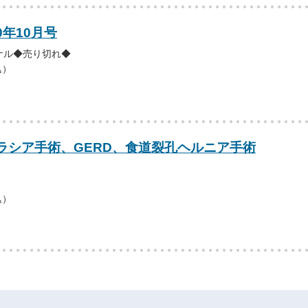
0年10月号
ナル◆売り切れ◆
込）
ラシア手術、GERD、食道裂孔ヘルニア手術
込）