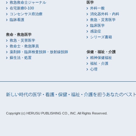
救急救命士ジャーナル
医学
在宅新療0-100
外科一般
コンセンサス癌治療
消化器外科・内科
臨牀看護
救急・災害医学
臨床医学
感染症
救命・救急医学
シリーズ書籍
救急・災害医学
救命士・救急隊員
薬剤師・臨床検査技師・放射線技師
保健・福祉・介護
蘇生法・処置
精神保健福祉
福祉・介護
心理
Copyright (c) HERUSU PUBLISHING CO., INC.
All Rights Reserved.