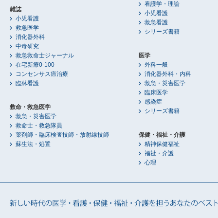
看護学・理論
雑誌
小児看護
小児看護
救急看護
救急医学
シリーズ書籍
消化器外科
中毒研究
救急救命士ジャーナル
医学
在宅新療0-100
外科一般
コンセンサス癌治療
消化器外科・内科
臨牀看護
救急・災害医学
臨床医学
感染症
救命・救急医学
シリーズ書籍
救急・災害医学
救命士・救急隊員
薬剤師・臨床検査技師・放射線技師
保健・福祉・介護
蘇生法・処置
精神保健福祉
福祉・介護
心理