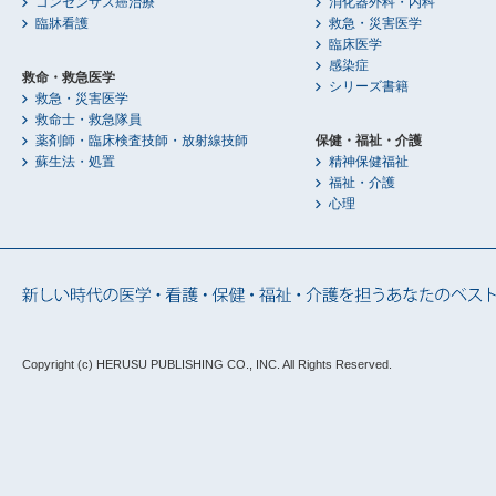
コンセンサス癌治療
消化器外科・内科
臨牀看護
救急・災害医学
臨床医学
感染症
救命・救急医学
シリーズ書籍
救急・災害医学
救命士・救急隊員
薬剤師・臨床検査技師・放射線技師
保健・福祉・介護
蘇生法・処置
精神保健福祉
福祉・介護
心理
Copyright (c) HERUSU PUBLISHING CO., INC.
All Rights Reserved.