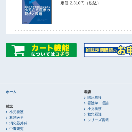
定価 2,310円（税込）
ホーム
看護
臨床看護
看護学・理論
雑誌
小児看護
小児看護
救急看護
救急医学
シリーズ書籍
消化器外科
中毒研究