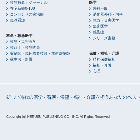
救急救命士ジャーナル
医学
在宅新療0-100
外科一般
コンセンサス癌治療
消化器外科・内科
臨牀看護
救急・災害医学
臨床医学
感染症
救命・救急医学
シリーズ書籍
救急・災害医学
救命士・救急隊員
薬剤師・臨床検査技師・放射線技師
保健・福祉・介護
蘇生法・処置
精神保健福祉
福祉・介護
心理
Copyright (c) HERUSU PUBLISHING CO., INC.
All Rights Reserved.