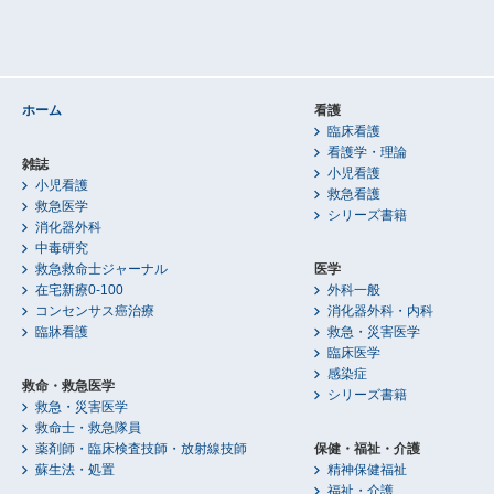
ホーム
看護
臨床看護
看護学・理論
雑誌
小児看護
小児看護
救急看護
救急医学
シリーズ書籍
消化器外科
中毒研究
救急救命士ジャーナル
医学
在宅新療0-100
外科一般
コンセンサス癌治療
消化器外科・内科
臨牀看護
救急・災害医学
臨床医学
感染症
救命・救急医学
シリーズ書籍
救急・災害医学
救命士・救急隊員
薬剤師・臨床検査技師・放射線技師
保健・福祉・介護
蘇生法・処置
精神保健福祉
福祉・介護