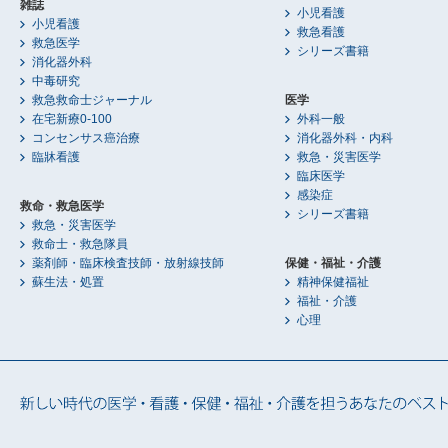
雑誌
小児看護
小児看護
救急看護
救急医学
シリーズ書籍
消化器外科
中毒研究
救急救命士ジャーナル
医学
在宅新療0-100
外科一般
コンセンサス癌治療
消化器外科・内科
臨牀看護
救急・災害医学
臨床医学
感染症
救命・救急医学
シリーズ書籍
救急・災害医学
救命士・救急隊員
薬剤師・臨床検査技師・放射線技師
保健・福祉・介護
蘇生法・処置
精神保健福祉
福祉・介護
心理