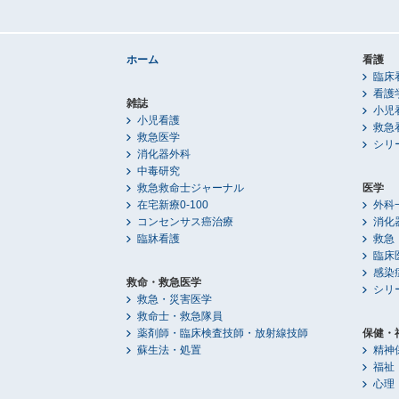
ホーム
看護
臨床
看護
雑誌
小児
小児看護
救急
救急医学
シリ
消化器外科
中毒研究
救急救命士ジャーナル
医学
在宅新療0-100
外科
コンセンサス癌治療
消化
臨牀看護
救急
臨床
感染
救命・救急医学
シリ
救急・災害医学
救命士・救急隊員
薬剤師・臨床検査技師・放射線技師
保健・
蘇生法・処置
精神
福祉
心理