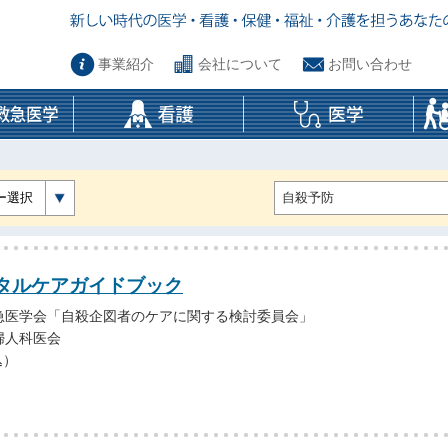
事業紹介
会社について
お問い合わせ
ー選択
タルケアガイドブック
急医学会「自殺企図者のケアに関する検討委員会」
婦人科医会
込）