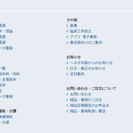
その他
看護
新書
学・理論
臨床工学技士
看護
アプリ･電子書籍
看護
書店様向けのご案内
ーズ書籍
お知らせ
へるす出版からのお知らせ
一般
訂正・修正のお知らせ
器外科・内科
近刊案内
・災害医学
医学
お問い合わせ・ご注文について
症
お問い合わせ
ーズ書籍
雑誌・書籍のご注文
雑誌定期購読のお申込み
福祉・介護
雑誌・書籍取扱い書店
保健福祉
・介護