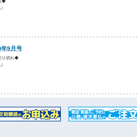
れ◆
込）
0年9月号
売り切れ◆
込）