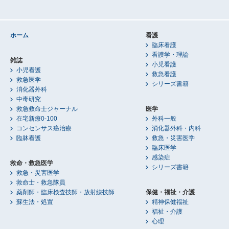
ホーム
看護
臨床看護
看護学・理論
雑誌
小児看護
小児看護
救急看護
救急医学
シリーズ書籍
消化器外科
中毒研究
救急救命士ジャーナル
医学
在宅新療0-100
外科一般
コンセンサス癌治療
消化器外科・内科
臨牀看護
救急・災害医学
臨床医学
感染症
救命・救急医学
シリーズ書籍
救急・災害医学
救命士・救急隊員
薬剤師・臨床検査技師・放射線技師
保健・福祉・介護
蘇生法・処置
精神保健福祉
福祉・介護
心理