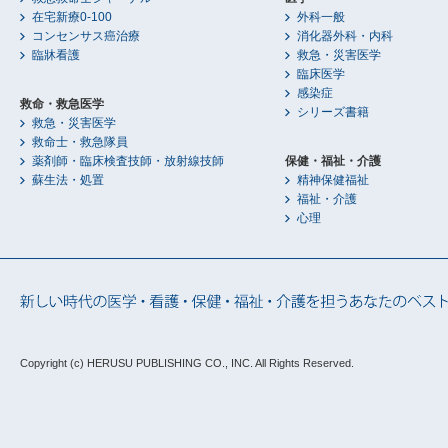
在宅新療0-100
外科一般
コンセンサス癌治療
消化器外科・内科
臨牀看護
救急・災害医学
臨床医学
感染症
救命・救急医学
シリーズ書籍
救急・災害医学
救命士・救急隊員
薬剤師・臨床検査技師・放射線技師
保健・福祉・介護
蘇生法・処置
精神保健福祉
福祉・介護
心理
Copyright (c) HERUSU PUBLISHING CO., INC.
All Rights Reserved.