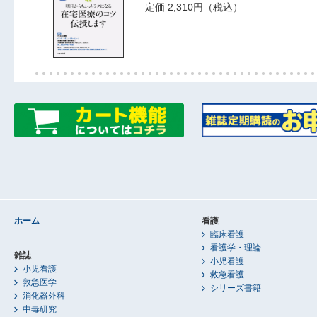
定価 2,310円（税込）
ホーム
看護
臨床看護
看護学・理論
雑誌
小児看護
小児看護
救急看護
救急医学
シリーズ書籍
消化器外科
中毒研究