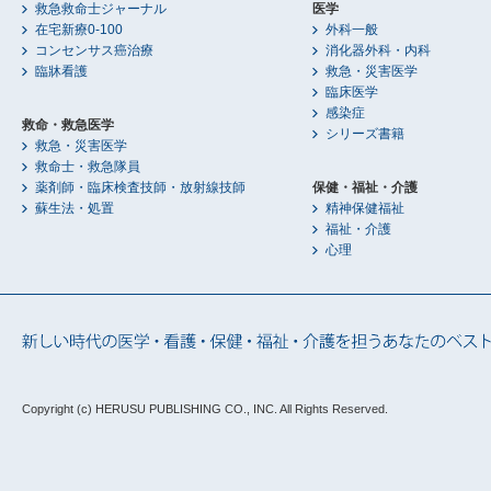
救急救命士ジャーナル
医学
在宅新療0-100
外科一般
コンセンサス癌治療
消化器外科・内科
臨牀看護
救急・災害医学
臨床医学
感染症
救命・救急医学
シリーズ書籍
救急・災害医学
救命士・救急隊員
薬剤師・臨床検査技師・放射線技師
保健・福祉・介護
蘇生法・処置
精神保健福祉
福祉・介護
心理
Copyright (c) HERUSU PUBLISHING CO., INC.
All Rights Reserved.